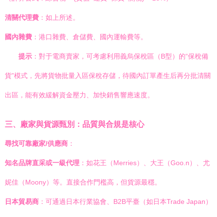
清關代理費
：如上所述。
國內雜費
：港口雜費、倉儲費、國內運輸費等。
提示
：對于電商賣家，可考慮利用義烏保稅區（B型）的“保稅備
貨”模式，先將貨物批量入區保稅存儲，待國內訂單產生后再分批清關
出區，能有效緩解資金壓力、加快銷售響應速度。
三、廠家與貨源甄別：品質與合規是核心
尋找可靠廠家/供應商
：
知名品牌直采或一級代理
：如花王（Merries）、大王（Goo.n）、尤
妮佳（Moony）等。直接合作門檻高，但貨源最穩。
日本貿易商
：可通過日本行業協會、B2B平臺（如日本Trade Japan）