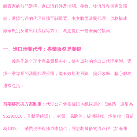
商賣家的熱門選擇。進口流程涉及清關、稅收、物流等多個專業環
節，選擇合適的代理服務至關重要。本文將從清關代理、價格構成、
廠家甄別及進出口流程等方面，為您提供一份全面的指南。
一、進口清關代理：專業服務是關鍵
義烏作為全球小商品貿易中心，擁有成熟的進出口代理生態。選
擇一家專業的清關代理公司，能有效規避風險、提升效率。核心服務
通常包括：
前期咨詢與方案制定
：代理公司會根據日本紙尿褲的HS編碼（通常為
96190010，具體需確認）、材質、品牌等，提供關稅、增值稅（目前
為13%）、消費稅等稅務成本預估，并規劃最優物流路徑（如海運、