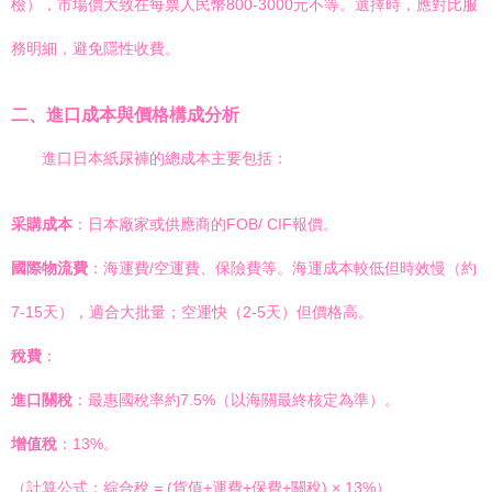
檢），市場價大致在每票人民幣800-3000元不等。選擇時，應對比服
務明細，避免隱性收費。
二、進口成本與價格構成分析
進口日本紙尿褲的總成本主要包括：
采購成本
：日本廠家或供應商的FOB/ CIF報價。
國際物流費
：海運費/空運費、保險費等。海運成本較低但時效慢（約
7-15天），適合大批量；空運快（2-5天）但價格高。
稅費
：
進口關稅
：最惠國稅率約7.5%（以海關最終核定為準）。
增值稅
：13%。
（計算公式：綜合稅 = (貨值+運費+保費+關稅) × 13%）