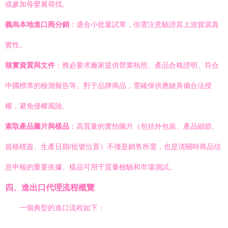
或參加母嬰展尋找。
義烏本地進口商分銷
：適合小批量試單，但需注意驗證其上游貨源真
實性。
核實資質與文件
：務必要求廠家提供營業執照、產品合格證明、符合
中國標準的檢測報告等。對于品牌商品，需確保供應鏈具備合法授
權，避免侵權風險。
索取產品圖片與樣品
：高質量的實拍圖片（包括外包裝、產品細節、
規格標簽、生產日期/批號位置）不僅是銷售所需，也是清關時商品信
息申報的重要依據。樣品可用于質量檢驗和市場測試。
四、進出口代理流程概覽
一個典型的進口流程如下：