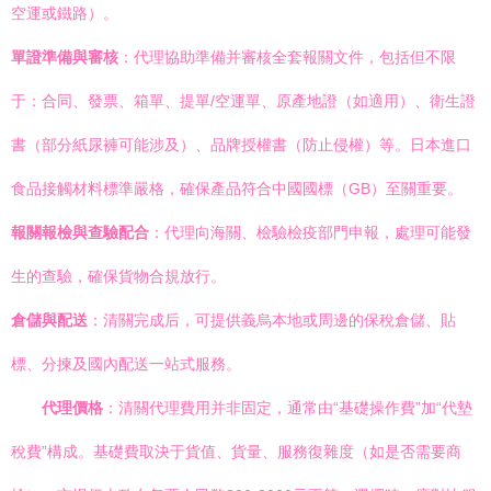
空運或鐵路）。
單證準備與審核
：代理協助準備并審核全套報關文件，包括但不限
于：合同、發票、箱單、提單/空運單、原產地證（如適用）、衛生證
書（部分紙尿褲可能涉及）、品牌授權書（防止侵權）等。日本進口
食品接觸材料標準嚴格，確保產品符合中國國標（GB）至關重要。
報關報檢與查驗配合
：代理向海關、檢驗檢疫部門申報，處理可能發
生的查驗，確保貨物合規放行。
倉儲與配送
：清關完成后，可提供義烏本地或周邊的保稅倉儲、貼
標、分揀及國內配送一站式服務。
代理價格
：清關代理費用并非固定，通常由“基礎操作費”加“代墊
稅費”構成。基礎費取決于貨值、貨量、服務復雜度（如是否需要商