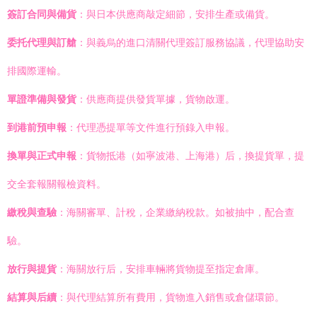
簽訂合同與備貨
：與日本供應商敲定細節，安排生產或備貨。
委托代理與訂艙
：與義烏的進口清關代理簽訂服務協議，代理協助安
排國際運輸。
單證準備與發貨
：供應商提供發貨單據，貨物啟運。
到港前預申報
：代理憑提單等文件進行預錄入申報。
換單與正式申報
：貨物抵港（如寧波港、上海港）后，換提貨單，提
交全套報關報檢資料。
繳稅與查驗
：海關審單、計稅，企業繳納稅款。如被抽中，配合查
驗。
放行與提貨
：海關放行后，安排車輛將貨物提至指定倉庫。
結算與后續
：與代理結算所有費用，貨物進入銷售或倉儲環節。