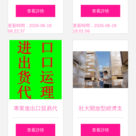
檢代理 高效通關，
報關進出口代理商
查看詳情
查看詳情
因專業而信賴
檢報關 進出口代
更新時間：2026-06-18
更新時間：2026-06-18
08:22:37
18:01:56
理"的提示詞。您現
在提供的提示詞似
乎是這個疑問本
身。請問您可以提
專業進出口貿易代
壯大開放型經濟支
供具體的構思或亮
理服務 一站式產品
柱 重慶再擲2億元
查看詳情
查看詳情
點方向嗎?